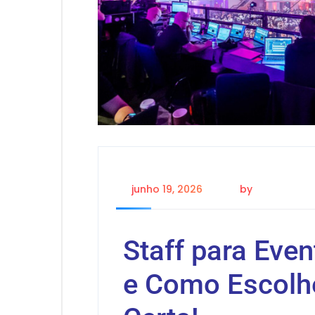
junho 19, 2026
by
daniel dani
Staff para Eve
e Como Escolh