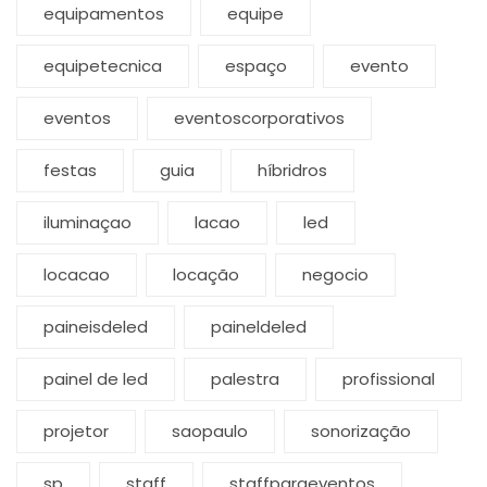
equipamentos
equipe
equipetecnica
espaço
evento
eventos
eventoscorporativos
festas
guia
híbridros
iluminaçao
lacao
led
locacao
locação
negocio
paineisdeled
paineldeled
painel de led
palestra
profissional
projetor
saopaulo
sonorização
sp
staff
staffparaeventos