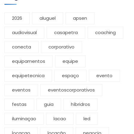
2026
aluguel
apsen
audiovisual
casapetra
coaching
conecta
corporativo
equipamentos
equipe
equipetecnica
espaço
evento
eventos
eventoscorporativos
festas
guia
híbridros
iluminaçao
lacao
led
locacao
locação
negocio